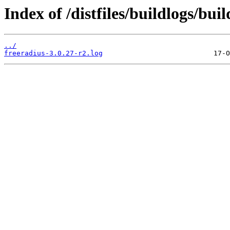
Index of /distfiles/buildlogs/bu
../
freeradius-3.0.27-r2.log